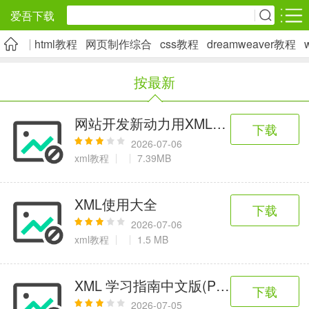
爱吾下载
html教程
网页制作综合
css教程
dreamweaver教程
安卓应用
安卓游戏
按最新
旅游出行
社交通讯
影音播放
5千+款应用
2千+款应用
1万+款应用
网站开发新动力用XML轻松开发Web网站
下载
2026-07-06
实用工具
金融理财
网上购物
xml教程
7.39MB
2万+款应用
2百+款应用
6千+款应用
XML使用大全
下载
资讯阅读
学习办公
生活服务
2026-07-06
xml教程
1.5 MB
1万+款应用
3万+款应用
2万+款应用
XML 学习指南中文版(PDF)
下载
医疗健康
母婴育儿
趣味娱乐
2026-07-05