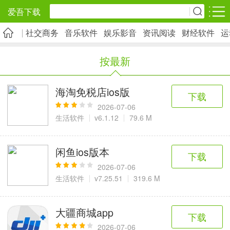
爱吾下载
社交商务
音乐软件
娱乐影音
资讯阅读
财经软件
运
安卓应用
安卓游戏
按最新
旅游出行
社交通讯
影音播放
5千+款应用
2千+款应用
1万+款应用
海淘免税店ios版
下载
2026-07-06
实用工具
金融理财
网上购物
生活软件
v6.1.12
79.6 M
2万+款应用
2百+款应用
6千+款应用
闲鱼ios版本
下载
资讯阅读
学习办公
生活服务
2026-07-06
生活软件
v7.25.51
319.6 M
1万+款应用
3万+款应用
2万+款应用
大疆商城app
下载
医疗健康
母婴育儿
趣味娱乐
2026-07-06