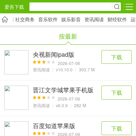
爱吾下载
社交商务
音乐软件
娱乐影音
资讯阅读
财经软件
运
安卓应用
安卓游戏
按最新
旅游出行
社交通讯
影音播放
5千+款应用
2千+款应用
1万+款应用
央视新闻ipad版
下载
2026-07-06
实用工具
金融理财
网上购物
资讯阅读
v10.10.0
303.7 M
2万+款应用
2百+款应用
6千+款应用
晋江文学城苹果手机版
下载
资讯阅读
学习办公
生活服务
2026-07-06
资讯阅读
v6.0.9
282 M
1万+款应用
3万+款应用
2万+款应用
百度知道苹果版
下载
医疗健康
母婴育儿
趣味娱乐
2026-07-06