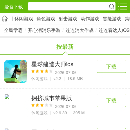
爱吾下载
休闲游戏
角色游戏
射击游戏
动作游戏
冒险游戏
策
安卓应用
安卓游戏
全民学霸
/
开心消消乐手游
/
连连消大作战
/
连连看达人iO
旅游出行
社交通讯
影音播放
按最新
5千+款应用
2千+款应用
1万+款应用
星球建造大师ios
下载
实用工具
金融理财
网上购物
2026-07-06
2万+款应用
2百+款应用
6千+款应用
休闲游戏
v2.2
18.5 MB
资讯阅读
学习办公
生活服务
拥挤城市苹果版
下载
1万+款应用
3万+款应用
2万+款应用
2026-07-06
休闲游戏
v2.9.39
395 M
医疗健康
母婴育儿
趣味娱乐