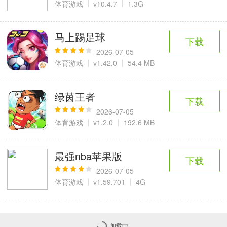
体育游戏
v10.4.7
1.3G
马上踢足球
下载
2026-07-05
体育游戏
v1.42.0
54.4 MB
绿茵王者
下载
2026-07-05
体育游戏
v1.2.0
192.6 MB
最强nba苹果版
下载
2026-07-05
体育游戏
v1.59.701
4G
加载中...