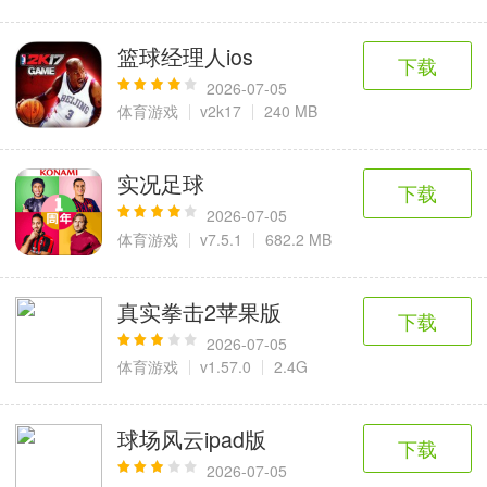
篮球经理人ios
下载
2026-07-05
体育游戏
v2k17
240 MB
实况足球
下载
2026-07-05
体育游戏
v7.5.1
682.2 MB
真实拳击2苹果版
下载
2026-07-05
体育游戏
v1.57.0
2.4G
球场风云ipad版
下载
2026-07-05