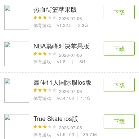
热血街篮苹果版
下载
2026-07-06
体育游戏
v1.22.5
2.3G
NBA巅峰对决苹果版
下载
2026-07-06
体育游戏
v1.8.1
1.8G
最佳11人国际服ios版
下载
2026-07-06
体育游戏
v6.4.102
1.4G
True Skate ios版
下载
2026-07-05
体育游戏
v1.5.103
185.7 M