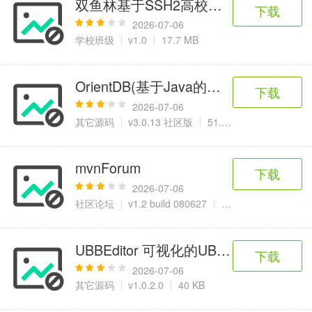
双鱼林基于SSH2高校毕业生去向信息
6千+款应用
2百+款应用
3千+款应用
下载
2026-07-06
学校班级
v1.0
17.7 MB
图像拍照
9百+款应用
OrientDB(基于Java的文档数据库)
下载
2026-07-06
其它源码
v3.0.13 社区版
51.3 MB
mvnForum
下载
2026-07-06
社区论坛
v1.2 build 080627
18.5 MB
UBBEditor 可视化的UBB编辑器
下载
2026-07-06
其它源码
v1.0.2.0
40 KB