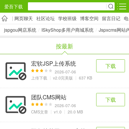
爱吾下载
网页聊天
社区论坛
学校班级
博客空间
留言日记
电
安卓应用
安卓游戏
jspgou网店系统
/
ISkyShop多用户商城系统
/
Jspxcms网
旅游出行
社交通讯
影音播放
按最新
5千+款应用
2千+款应用
1万+款应用
宏软JSP上传系统
下载
实用工具
金融理财
网上购物
2026-07-06
2万+款应用
2百+款应用
6千+款应用
上传下载
v2.0完美版
637 KB
资讯阅读
学习办公
生活服务
团队CMS网站
下载
1万+款应用
3万+款应用
2万+款应用
2026-07-06
CMS文章
v1.0
20.0 MB
医疗健康
母婴育儿
趣味娱乐