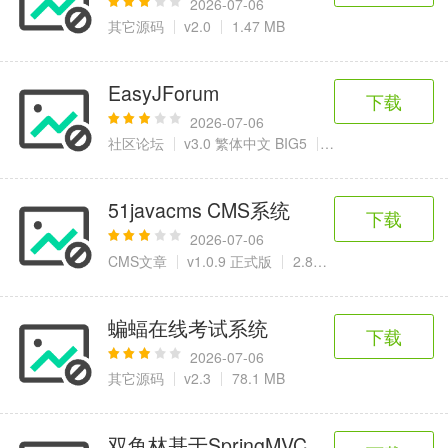
2026-07-06
其它源码
v2.0
1.47 MB
EasyJForum
下载
2026-07-06
社区论坛
v3.0 繁体中文 BIG5
4.75 MB
51javacms CMS系统
下载
2026-07-06
CMS文章
v1.0.9 正式版
2.89 MB
蝙蝠在线考试系统
下载
2026-07-06
其它源码
v2.3
78.1 MB
双鱼林基于SpringMVC图书信息管理