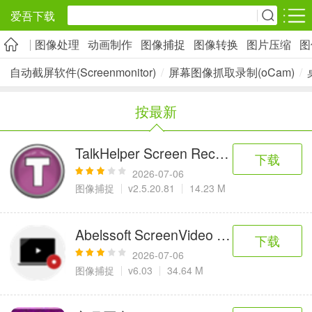
爱吾下载
图像处理
动画制作
图像捕捉
图像转换
图片压缩
图
安卓应用
安卓游戏
自动截屏软件(Screenmonitor)
/
屏幕图像抓取录制(oCam)
/
旅游出行
社交通讯
影音播放
按最新
5千+款应用
2千+款应用
1万+款应用
TalkHelper Screen Recorder(电脑
下载
实用工具
金融理财
网上购物
2026-07-06
2万+款应用
2百+款应用
6千+款应用
图像捕捉
v2.5.20.81
14.23 M
资讯阅读
学习办公
生活服务
Abelssoft ScreenVideo 2023
下载
1万+款应用
3万+款应用
2万+款应用
2026-07-06
图像捕捉
v6.03
34.64 M
医疗健康
母婴育儿
趣味娱乐