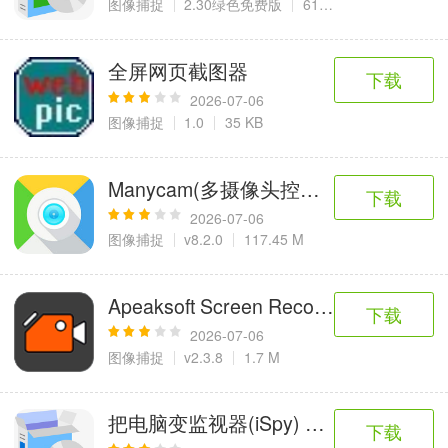
图像捕捉
2.30绿色免费版
614 KB
全屏网页截图器
下载
2026-07-06
图像捕捉
1.0
35 KB
Manycam(多摄像头控制软件)
下载
2026-07-06
图像捕捉
v8.2.0
117.45 M
Apeaksoft Screen Recorder(屏幕录
下载
2026-07-06
图像捕捉
v2.3.8
1.7 M
把电脑变监视器(iSpy) 电脑版
下载