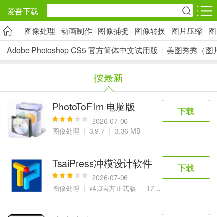
爱吾下载
图像处理
动画制作
图像捕捉
图像转换
图片压缩
图
安卓应用
安卓游戏
Adobe Photoshop CS5 官方简体中文试用版
/
美图秀秀（图
旅游出行
社交通讯
影音播放
按最新
5千+款应用
2千+款应用
1万+款应用
PhotoToFilm 电脑版
下载
实用工具
金融理财
网上购物
2026-07-06
2万+款应用
2百+款应用
6千+款应用
图像处理
3.9.7
3.36 MB
资讯阅读
学习办公
生活服务
TsaiPress冲模设计软件
下载
1万+款应用
3万+款应用
2万+款应用
2026-07-06
图像处理
v4.3官方正式版
17.65 MB
医疗健康
母婴育儿
趣味娱乐