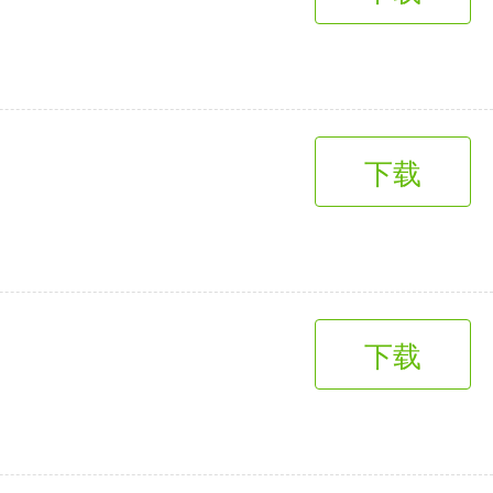
趣味娱乐
3千+款应用
下载
下载