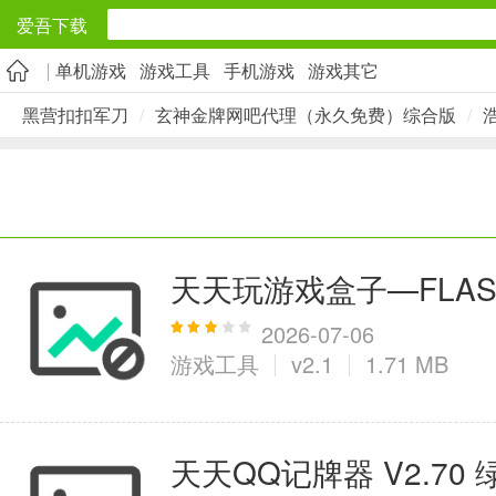
爱吾下载
单机游戏
游戏工具
手机游戏
游戏其它
安卓应用
黑营扣扣军刀
/
玄神金牌网吧代理（永久免费）综合版
/
旅游出行
5千+款应用
实用工具
天天玩游戏盒子—FLA
2万+款应用
2026-07-06
游戏工具
v2.1
1.71 MB
资讯阅读
天天QQ记牌器 V2.70
1万+款应用