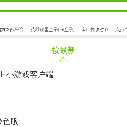
浩方对战平台
/
英雄联盟盒子(lol盒子)
/
金山快快游戏
/
六点
社交通讯
按最新
2千+款应用
金融理财
SH小游戏客户端
2百+款应用
学习办公
 绿色版
3万+款应用