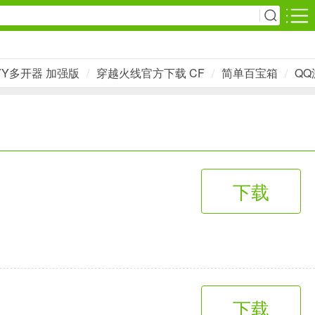
安卓游戏
YY多开器 加强版
/
穿越火线官方下载 CF
/
简单百宝箱
/
QQ
影音播放
1万+款应用
网上购物
下载
6千+款应用
生活服务
2万+款应用
下载