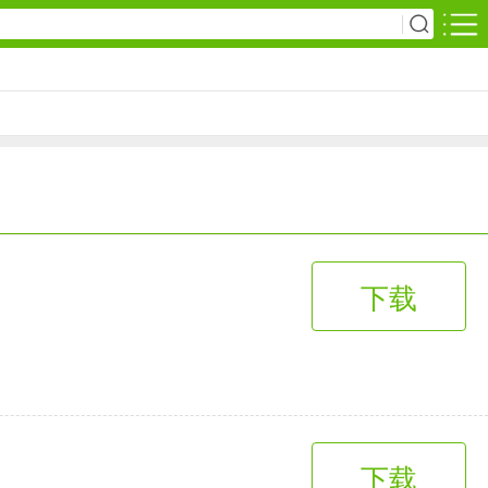
安卓游戏
影音播放
1万+款应用
网上购物
下载
6千+款应用
生活服务
2万+款应用
下载