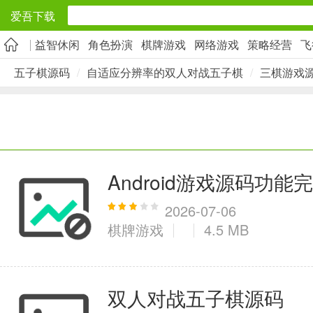
爱吾下载
益智休闲
角色扮演
棋牌游戏
网络游戏
策略经营
飞
安卓应用
五子棋源码
/
自适应分辨率的双人对战五子棋
/
三棋游戏
旅游出行
5千+款应用
实用工具
Android游戏源码功
2万+款应用
2026-07-06
棋牌游戏
4.5 MB
资讯阅读
双人对战五子棋源码
1万+款应用