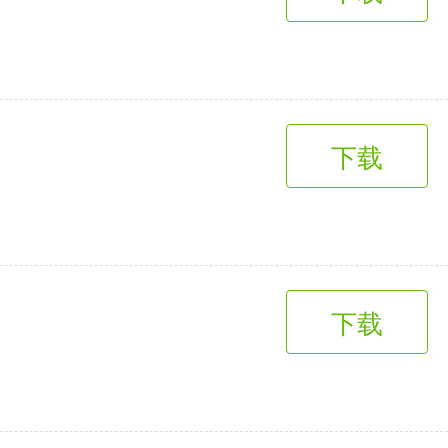
趣味娱乐
3千+款应用
下载
下载