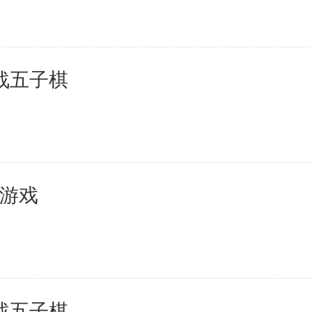
战五子棋
牌游戏
战五子棋