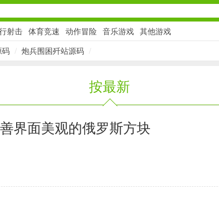
行射击
体育竞速
动作冒险
音乐游戏
其他游戏
源码
/
炮兵围困歼站源码
/
社交通讯
按最新
2千+款应用
金融理财
能完善界面美观的俄罗斯方块
2百+款应用
学习办公
3万+款应用