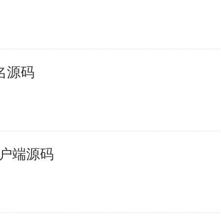
母婴育儿
2百+款应用
名源码
客户端源码