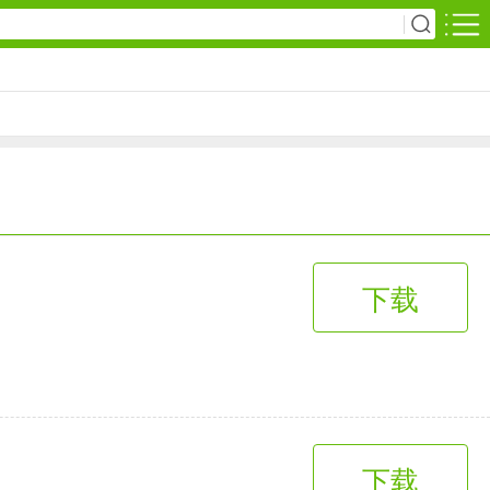
安卓游戏
影音播放
1万+款应用
网上购物
下载
6千+款应用
生活服务
2万+款应用
下载