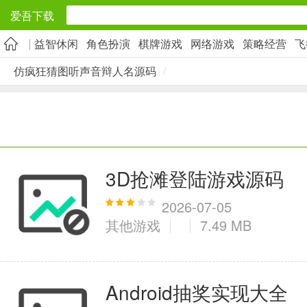
爱吾下载
益智休闲
角色扮演
棋牌游戏
网络游戏
策略经营
飞
安卓应用
仿疯狂猜图听声音辩人名源码
/
旅游出行
5千+款应用
实用工具
3D抢滩登陆游戏源码
2万+款应用
2026-07-05
其他游戏
7.49 MB
资讯阅读
Android抽奖实现大全
1万+款应用