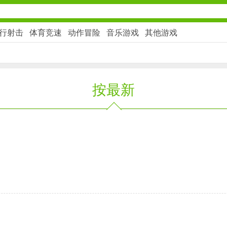
行射击
体育竞速
动作冒险
音乐游戏
其他游戏
社交通讯
按最新
2千+款应用
金融理财
2百+款应用
学习办公
3万+款应用