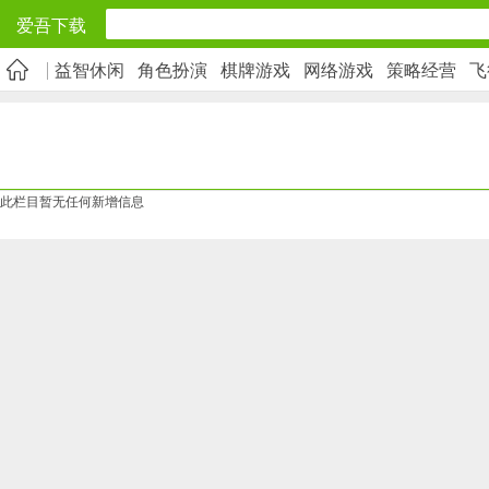
爱吾下载
益智休闲
角色扮演
棋牌游戏
网络游戏
策略经营
飞
安卓应用
旅游出行
5千+款应用
此栏目暂无任何新增信息
实用工具
2万+款应用
资讯阅读
1万+款应用