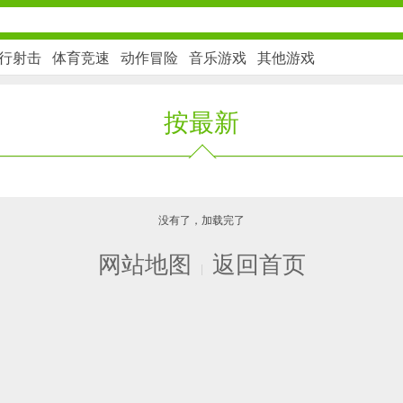
行射击
体育竞速
动作冒险
音乐游戏
其他游戏
按最新
社交通讯
2千+款应用
没有了，加载完了
金融理财
网站地图
返回首页
2百+款应用
|
学习办公
3万+款应用