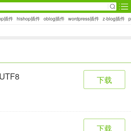
hop插件
hishop插件
oblog插件
wordpress插件
z-blog插件
安卓游戏
影音播放
1万+款应用
网上购物
UTF8
下载
6千+款应用
生活服务
2万+款应用
下载