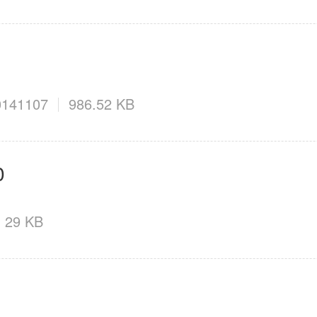
0141107
986.52 KB
0
29 KB