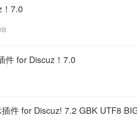
z！7.0
KB
or Discuz！7.0
r Discuz! 7.2 GBK UTF8 BI