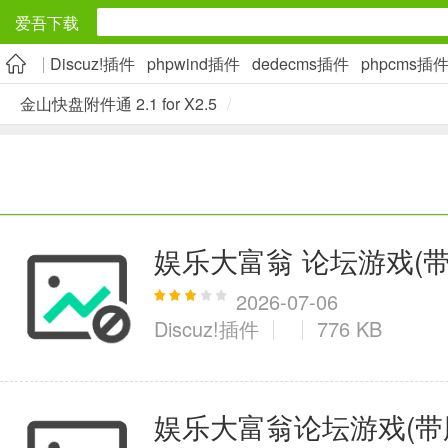
爱吾下载
Discuz!插件
phpwind插件
dedecms插件
phpcms插
安卓应用
金山快盘附件通 2.1 for X2.5
/
旅游出行
5千+款应用
实用工具
娱乐大富翁 论坛游戏(带股市
2万+款应用
2026-07-06
Discuz!插件
776 KB
资讯阅读
娱乐大富翁论坛游戏(带股市功能
1万+款应用