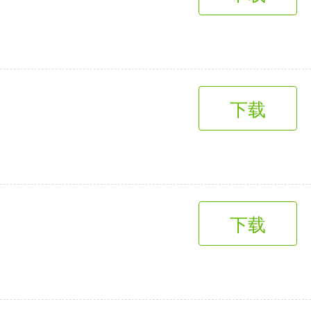
趣味娱乐
3千+款应用
下载
下载