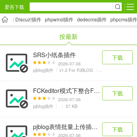
爱吾下载
Discuz!插件
phpwind插件
dedecms插件
phpcms插
安卓应用
安卓游戏
按最新
旅游出行
社交通讯
影音播放
5千+款应用
2千+款应用
1万+款应用
SRS小纸条插件
下载
2026-07-06
实用工具
金融理财
网上购物
pjblog插件
v1.2 For PJBLOG
8 KB
2万+款应用
2百+款应用
6千+款应用
FCKeditor模式下整合FLV播放器（MagicPl
下载
资讯阅读
学习办公
生活服务
2026-07-06
pjblog插件
57 KB
1万+款应用
3万+款应用
2万+款应用
pjblog表情批量上传插件 for pjblog
下载
医疗健康
母婴育儿
趣味娱乐
2026-07-06