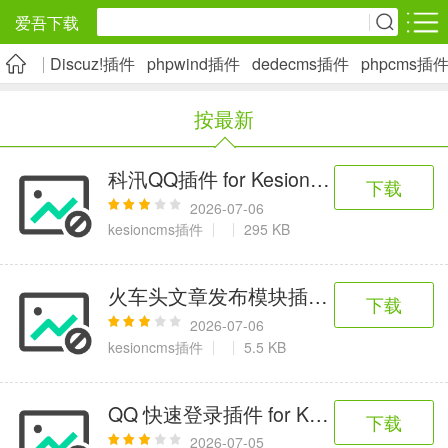
爱吾下载
Discuz!插件
phpwind插件
dedecms插件
phpcms插
安卓应用
安卓游戏
按最新
旅游出行
社交通讯
影音播放
5千+款应用
2千+款应用
1万+款应用
科汛QQ插件 for KesionCMS科汛 5.0
下载
2026-07-06
实用工具
金融理财
网上购物
kesioncms插件
295 KB
2万+款应用
2百+款应用
6千+款应用
火车头文章发布模块插件 for KesionCM
下载
资讯阅读
学习办公
生活服务
2026-07-06
kesioncms插件
5.5 KB
1万+款应用
3万+款应用
2万+款应用
QQ 快速登录插件 for KesionCMS V7.0
下载
医疗健康
母婴育儿
趣味娱乐
2026-07-05