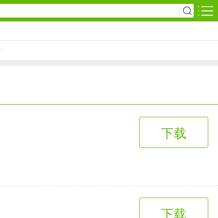
安卓游戏
/
影音播放
1万+款应用
网上购物
下载
6千+款应用
生活服务
2万+款应用
下载