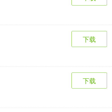
趣味娱乐
3千+款应用
下载
下载