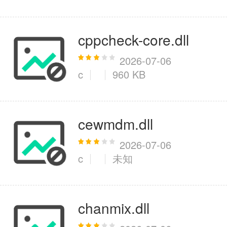
cppcheck-core.dll
2026-07-06
c
960 KB
cewmdm.dll
2026-07-06
c
未知
chanmix.dll