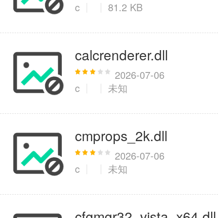
c
81.2 KB
calcrenderer.dll
2026-07-06
c
未知
cmprops_2k.dll
2026-07-06
c
未知
cfgmgr32_vista_x64.dll