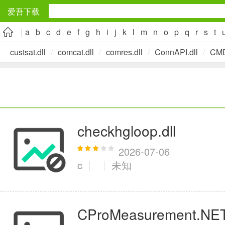
爱吾下载
a
b
c
d
e
f
g
h
i
j
k
l
m
n
o
p
q
r
s
t
安卓应用
custsat.dll
/
comcat.dll
/
comres.dll
/
ConnAPI.dll
/
CM
旅游出行
5千+款应用
实用工具
checkhgloop.dll
2万+款应用
2026-07-06
c
未知
资讯阅读
CProMeasurement.NET.
1万+款应用