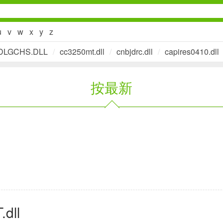
u
v
w
x
y
z
DLGCHS.DLL
/
cc3250mt.dll
/
cnbjdrc.dll
/
capires0410.dll
社交通讯
按最新
2千+款应用
金融理财
2百+款应用
学习办公
dll
3万+款应用