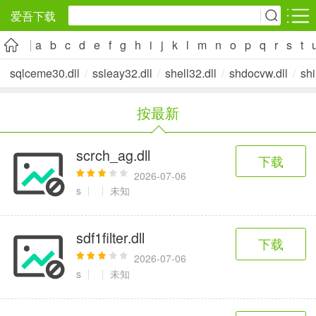
爱吾下载
a
b
c
d
e
f
g
h
i
j
k
l
m
n
o
p
q
r
s
t
安卓应用
安卓游戏
sqlceme30.dll
/
ssleay32.dll
/
shell32.dll
/
shdocvw.dll
/
sh
旅游出行
社交通讯
影音播放
按最新
5千+款应用
2千+款应用
1万+款应用
scrch_ag.dll
下载
实用工具
金融理财
网上购物
2026-07-06
2万+款应用
2百+款应用
6千+款应用
s
未知
资讯阅读
学习办公
生活服务
sdf1filter.dll
下载
1万+款应用
3万+款应用
2万+款应用
2026-07-06
s
未知
医疗健康
母婴育儿
趣味娱乐