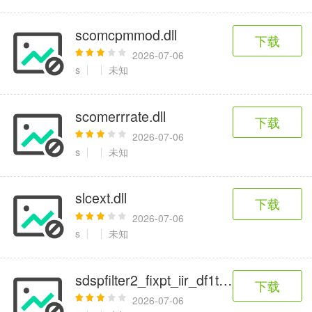
scomcpmmod.dll
下载
2026-07-06
s
未知
scomerrrate.dll
下载
2026-07-06
s
未知
slcext.dll
下载
2026-07-06
s
未知
sdspfilter2_fixpt_iir_df1t.dll
下载
2026-07-06