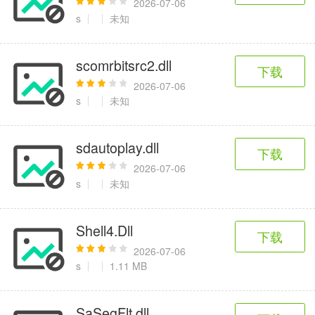
2026-07-06
s
未知
scomrbitsrc2.dll
下载
2026-07-06
s
未知
sdautoplay.dll
下载
2026-07-06
s
未知
Shell4.Dll
下载
2026-07-06
s
1.11 MB
SaSegFlt.dll