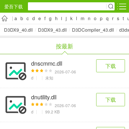
爱吾下载
a
b
c
d
e
f
g
h
i
j
k
l
m
n
o
p
q
r
s
t
安卓应用
安卓游戏
D3DX9_40.dll
/
D3DX9_43.dll
/
D3DCompiler_43.dll
/
d3dx
旅游出行
社交通讯
影音播放
按最新
5千+款应用
2千+款应用
1万+款应用
dnscmmc.dll
下载
实用工具
金融理财
网上购物
2026-07-06
2万+款应用
2百+款应用
6千+款应用
d
未知
资讯阅读
学习办公
生活服务
dnutility.dll
下载
1万+款应用
3万+款应用
2万+款应用
2026-07-06
d
99.2 KB
医疗健康
母婴育儿
趣味娱乐