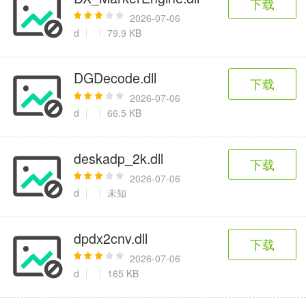
下载
2026-07-06
d
79.9 KB
DGDecode.dll
下载
2026-07-06
d
66.5 KB
deskadp_2k.dll
下载
2026-07-06
d
未知
dpdx2cnv.dll
下载
2026-07-06
d
165 KB