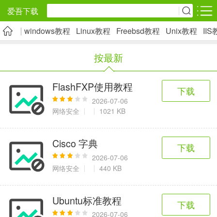
爱吾下载
windows教程
Linux教程
Freebsd教程
Unix教程
II
安卓应用
安卓游戏
按最新
旅游出行
社交通讯
影音播放
5千+款应用
2千+款应用
1万+款应用
FlashFXP使用教程
下载
2026-07-06
实用工具
金融理财
网上购物
网络安全
1021 KB
2万+款应用
2百+款应用
6千+款应用
Cisco 字典
下载
资讯阅读
学习办公
生活服务
2026-07-06
网络安全
440 KB
1万+款应用
3万+款应用
2万+款应用
Ubuntu标准教程
下载
医疗健康
母婴育儿
趣味娱乐
2026-07-06