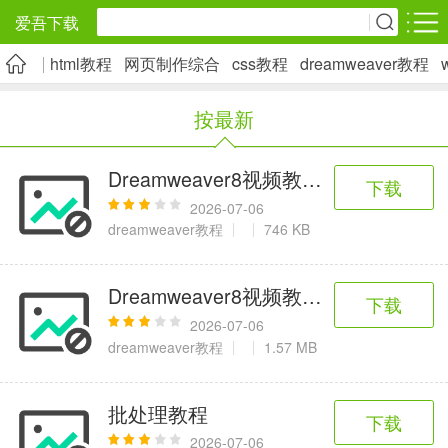
爱吾下载
html教程
网页制作综合
css教程
dreamweaver教程
安卓应用
安卓游戏
按最新
旅游出行
社交通讯
影音播放
5千+款应用
2千+款应用
1万+款应用
Dreamweaver8视频教程-061.用
下载
2026-07-06
实用工具
金融理财
网上购物
dreamweaver教程
746 KB
2万+款应用
2百+款应用
6千+款应用
Dreamweaver8视频教程-090.插入行
下载
资讯阅读
学习办公
生活服务
2026-07-06
dreamweaver教程
1.57 MB
1万+款应用
3万+款应用
2万+款应用
批处理教程
下载
医疗健康
母婴育儿
趣味娱乐
2026-07-06