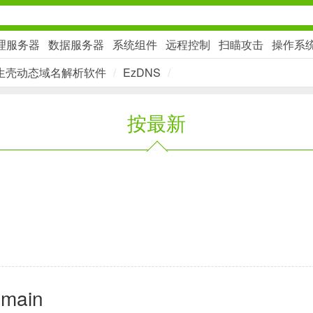
理服务器
数据服务器
系统组件
远程控制
扫瞄攻击
操作系
生壳动态域名解析软件
/
EzDNS
/
社交通讯
按最新
2千+款应用
金融理财
2百+款应用
学习办公
omain
3万+款应用