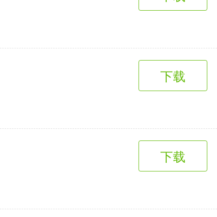
趣味娱乐
3千+款应用
下载
下载