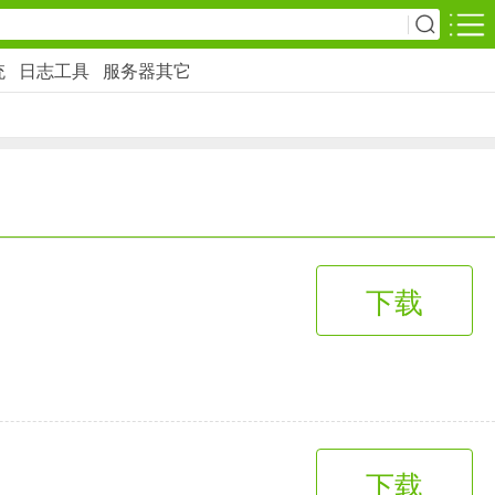
统
日志工具
服务器其它
安卓游戏
影音播放
1万+款应用
网上购物
下载
6千+款应用
生活服务
2万+款应用
下载