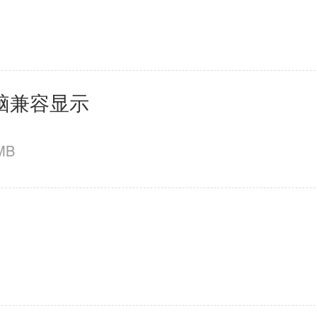
母婴育儿
2百+款应用
脑兼容显示
MB