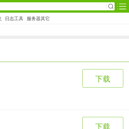
统
日志工具
服务器其它
安卓游戏
影音播放
1万+款应用
网上购物
下载
6千+款应用
生活服务
2万+款应用
下载