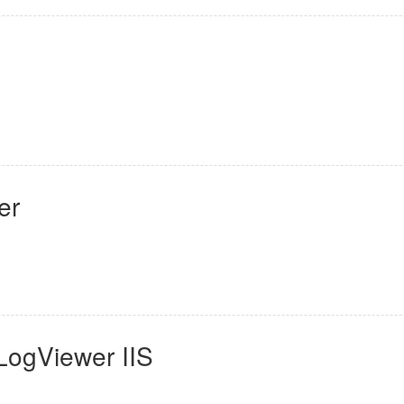
er
Viewer IIS