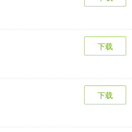
趣味娱乐
3千+款应用
下载
下载