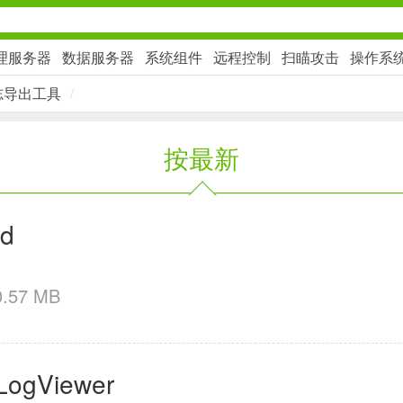
理服务器
数据服务器
系统组件
远程控制
扫瞄攻击
操作系
 日志导出工具
/
社交通讯
按最新
2千+款应用
金融理财
rd
2百+款应用
0.57 MB
学习办公
gViewer
3万+款应用