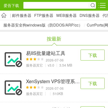
爱吾下载
邮件服务器
FTP服务器
WEB服务器
DNS服务器
代
安卓应用
安卓游戏
服务器安全狗windows版（防DDOS/ARP/cc）
/
CurrPort
旅游出行
社交通讯
影音播放
按最新
5千+款应用
2千+款应用
1万+款应用
易IIS批量建站工具
下载
实用工具
金融理财
网上购物
2026-07-06
2万+款应用
2百+款应用
6千+款应用
服务器其它
v3.0
3.54 MB
资讯阅读
学习办公
生活服务
XenSystem VPS管理系统安卓手机客
下载
1万+款应用
3万+款应用
2万+款应用
2026-07-06
服务器其它
510KB
医疗健康
母婴育儿
趣味娱乐