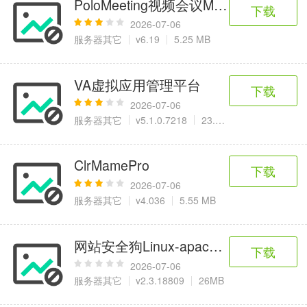
PoloMeeting视频会议MCU服务器
6千+款应用
2百+款应用
3千+款应用
下载
2026-07-06
服务器其它
v6.19
5.25 MB
图像拍照
9百+款应用
VA虚拟应用管理平台
下载
2026-07-06
服务器其它
v5.1.0.7218
23.7 MB
ClrMamePro
下载
2026-07-06
服务器其它
v4.036
5.55 MB
网站安全狗Linux-apache版（32位）
下载
2026-07-06
服务器其它
v2.3.18809
26MB