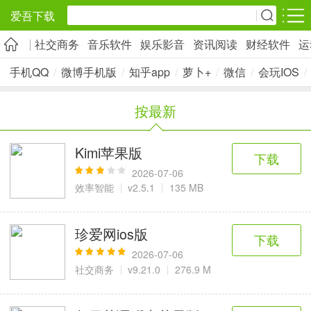
爱吾下载
社交商务
音乐软件
娱乐影音
资讯阅读
财经软件
运
安卓应用
安卓游戏
手机QQ
/
微博手机版
/
知乎app
/
萝卜+
/
微信
/
会玩IOS
/
旅游出行
社交通讯
影音播放
按最新
5千+款应用
2千+款应用
1万+款应用
Kimi苹果版
下载
实用工具
金融理财
网上购物
2026-07-06
2万+款应用
2百+款应用
6千+款应用
效率智能
v2.5.1
135 MB
资讯阅读
学习办公
生活服务
珍爱网ios版
下载
1万+款应用
3万+款应用
2万+款应用
2026-07-06
社交商务
v9.21.0
276.9 M
医疗健康
母婴育儿
趣味娱乐