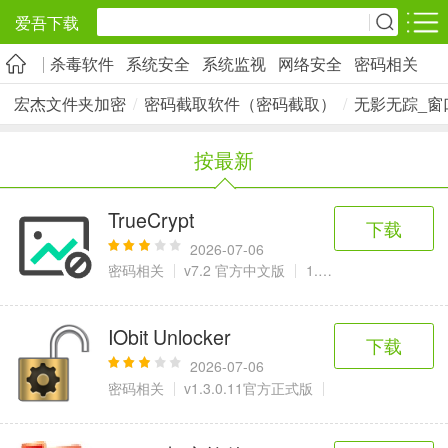
爱吾下载
杀毒软件
系统安全
系统监视
网络安全
密码相关
安卓应用
安卓游戏
宏杰文件夹加密
/
密码截取软件（密码截取）
/
无影无踪_窗
旅游出行
社交通讯
影音播放
按最新
5千+款应用
2千+款应用
1万+款应用
TrueCrypt
下载
实用工具
金融理财
网上购物
2026-07-06
2万+款应用
2百+款应用
6千+款应用
密码相关
v7.2 官方中文版
1.82 MB
资讯阅读
学习办公
生活服务
IObit Unlocker
下载
1万+款应用
3万+款应用
2万+款应用
2026-07-06
密码相关
v1.3.0.11官方正式版
2.14 MB
医疗健康
母婴育儿
趣味娱乐