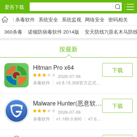
爱吾下载
杀毒软件
系统安全
系统监视
网络安全
密码相关
安卓应用
安卓游戏
360杀毒
/
诺顿防病毒软件 2014版
/
安天防线7(原名木马防线
旅游出行
社交通讯
影音播放
按最新
5千+款应用
2千+款应用
1万+款应用
Hitman Pro x64
下载
实用工具
金融理财
网上购物
2026-07-06
2万+款应用
2百+款应用
6千+款应用
杀毒软件
v3.8.15.306官方正式版
6.14 MB
资讯阅读
学习办公
生活服务
Malware Hunter(恶意软件猎人)官方版
下载
1万+款应用
3万+款应用
2万+款应用
2026-07-06
杀毒软件
v1.180.0.800
47.61 M
医疗健康
母婴育儿
趣味娱乐