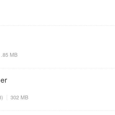
母婴育儿
2百+款应用
31.85 MB
er
3)
302 MB