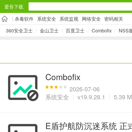
爱吾下载
杀毒软件
系统安全
系统监视
网络安全
密码相关
安卓应用
360安全卫士
/
金山卫士
/
百度卫士
/
Combofix
/
NSS
旅游出行
5千+款应用
实用工具
Combofix
2万+款应用
2026-07-06
系统安全
v19.9.28.1
5.39 
资讯阅读
E盾护航防沉迷系统 正
1万+款应用