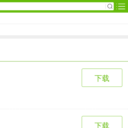
安卓游戏
影音播放
1万+款应用
网上购物
下载
6千+款应用
生活服务
2万+款应用
下载