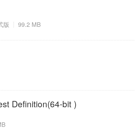
正式版
99.2 MB
 Definition(64-bit )
MB