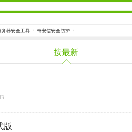
服务器安全工具
/
奇安信安全防护
/
社交通讯
按最新
2千+款应用
金融理财
2百+款应用
MB
学习办公
式版
3万+款应用