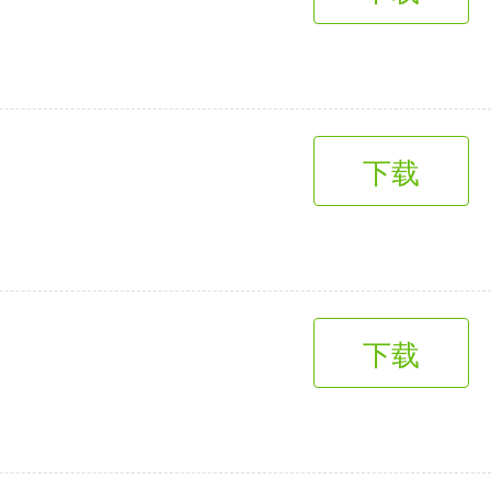
趣味娱乐
3千+款应用
下载
下载