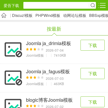
爱吾下载
Discuz!模板
PHPWind模板
动网论坛模板
BBSxp模
安卓应用
安卓游戏
按最新
旅游出行
社交通讯
影音播放
5千+款应用
2千+款应用
1万+款应用
Joomla ja_drimia模板
下载
2026-07-04
实用工具
金融理财
网上购物
Joomla模板
7410KB
2万+款应用
2百+款应用
6千+款应用
Joomla ja_fagus模板
下载
资讯阅读
学习办公
生活服务
2026-07-03
Joomla模板
463KB
1万+款应用
3万+款应用
2万+款应用
blogic博客Joomla模板
下载
医疗健康
母婴育儿
趣味娱乐
2026-07-02