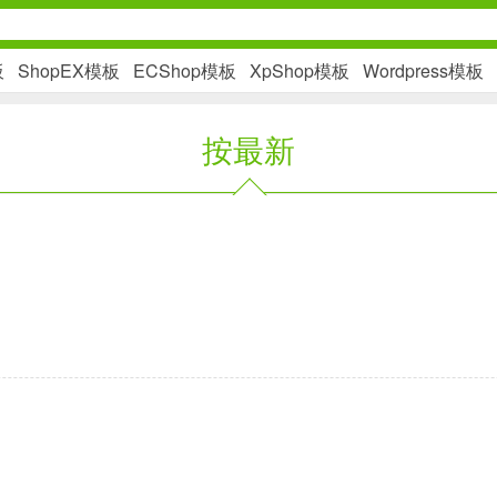
板
ShopEX模板
ECShop模板
XpShop模板
Wordpress模板
按最新
社交通讯
2千+款应用
金融理财
2百+款应用
学习办公
3万+款应用