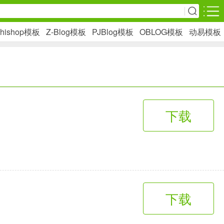
hishop模板
Z-Blog模板
PJBlog模板
OBLOG模板
动易模板
安卓游戏
影音播放
1万+款应用
下载
网上购物
6千+款应用
生活服务
下载
2万+款应用