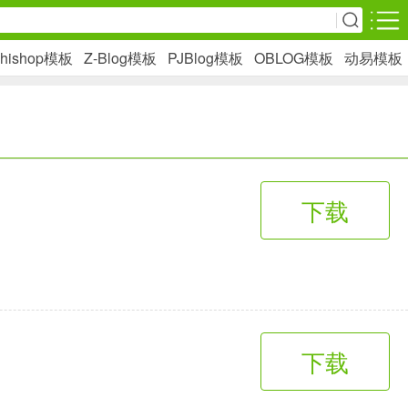
hishop模板
Z-Blog模板
PJBlog模板
OBLOG模板
动易模板
安卓游戏
影音播放
1万+款应用
下载
网上购物
6千+款应用
生活服务
下载
2万+款应用