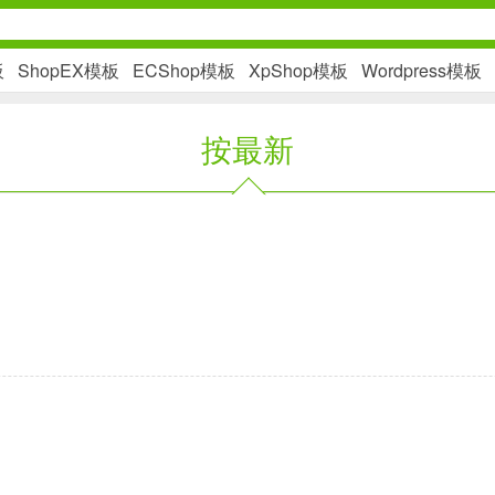
板
ShopEX模板
ECShop模板
XpShop模板
Wordpress模板
按最新
社交通讯
2千+款应用
金融理财
2百+款应用
学习办公
3万+款应用