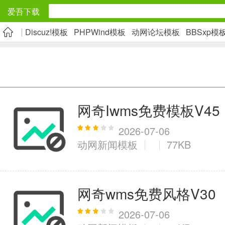
爱吾下载
Discuz!模板
PHPWind模板
动网论坛模板
BBSxp模
安卓应用
旅游出行
5千+款应用
网奇Iwms免费模板V45
实用工具
2026-07-06
动网新闻模板
77KB
2万+款应用
资讯阅读
网奇wms免费风格V30
1万+款应用
2026-07-06