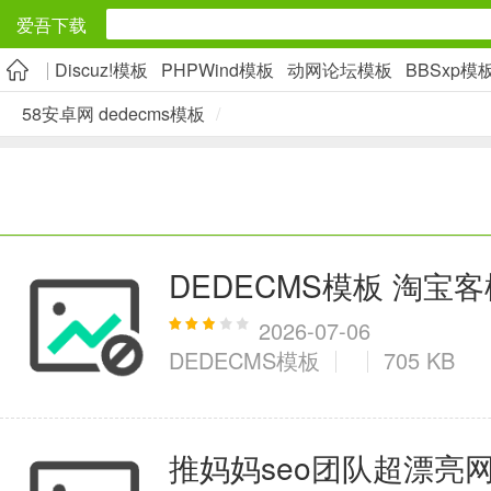
爱吾下载
Discuz!模板
PHPWind模板
动网论坛模板
BBSxp模
安卓应用
58安卓网 dedecms模板
/
旅游出行
5千+款应用
实用工具
DEDECMS模板 淘宝
2万+款应用
2026-07-06
DEDECMS模板
705 KB
资讯阅读
推妈妈seo团队超漂亮
1万+款应用