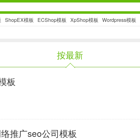
板
ShopEX模板
ECShop模板
XpShop模板
Wordpress模板
社交通讯
按最新
2千+款应用
金融理财
客模板
2百+款应用
学习办公
网络推广seo公司模板
3万+款应用