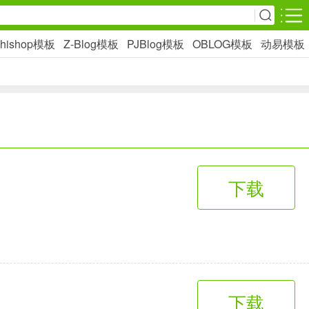
hishop模板
Z-Blog模板
PJBlog模板
OBLOG模板
动易模板
安卓游戏
影音播放
1万+款应用
网上购物
下载
6千+款应用
生活服务
2万+款应用
下载