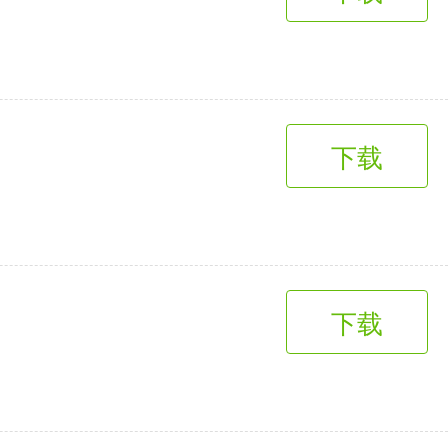
趣味娱乐
3千+款应用
下载
下载