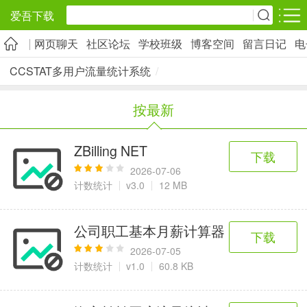
爱吾下载
网页聊天
社区论坛
学校班级
博客空间
留言日记
电
安卓应用
安卓游戏
CCSTAT多用户流量统计系统
/
旅游出行
社交通讯
影音播放
按最新
5千+款应用
2千+款应用
1万+款应用
ZBilling NET
下载
实用工具
金融理财
网上购物
2026-07-06
2万+款应用
2百+款应用
6千+款应用
计数统计
v3.0
12 MB
资讯阅读
学习办公
生活服务
公司职工基本月薪计算器
下载
1万+款应用
3万+款应用
2万+款应用
2026-07-05
计数统计
v1.0
60.8 KB
医疗健康
母婴育儿
趣味娱乐