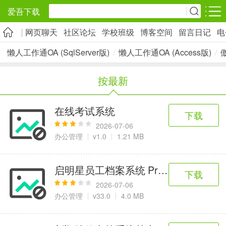
爱吾下载
网页聊天
社区论坛
学校班级
博客空间
留言日记
电
安卓应用
安卓游戏
懒人工作通OA (SqlServer版)
/
懒人工作通OA (Access版)
/
旅游出行
社交通讯
影音播放
按最新
5千+款应用
2千+款应用
1万+款应用
在线考试系统
下载
实用工具
金融理财
网上购物
2026-07-06
2万+款应用
2百+款应用
6千+款应用
办公管理
v1.0
1.21 MB
资讯阅读
学习办公
生活服务
启明星员工档案系统 Profile
下载
1万+款应用
3万+款应用
2万+款应用
2026-07-06
办公管理
v33.0
4.0 MB
医疗健康
母婴育儿
趣味娱乐