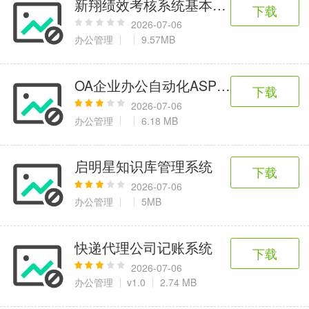
新翔绩效考核系统基本版V2022
6千+款应用
2百+款应用
3千+款应用
下载
2026-07-06
办公管理
9.57MB
图像拍照
9百+款应用
OA企业办公自动化ASP.NET版
下载
2026-07-06
办公管理
6.18 MB
启明星知识库管理系统
下载
2026-07-06
办公管理
5MB
快递代理公司记账系统
下载
2026-07-06
办公管理
v1.0
2.74 MB