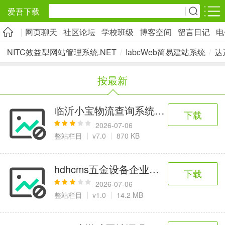
爱吾下载
网页聊天
社区论坛
学校班级
博客空间
留言日记
电
安卓应用
安卓游戏
NITC效益型网站管理系统.NET
/
IabcWeb简易建站系统
/
达
旅游出行
社交通讯
影音播放
按最新
5千+款应用
2千+款应用
1万+款应用
临沂小宝物流查询系统(带数据)(包含
下载
实用工具
金融理财
网上购物
2026-07-06
2万+款应用
2百+款应用
6千+款应用
整站栏目
v7.0
870 KB
资讯阅读
学习办公
生活服务
hdhcms五金设备企业网点源码
下载
1万+款应用
3万+款应用
2万+款应用
2026-07-06
整站栏目
v1.0
14.2 MB
医疗健康
母婴育儿
趣味娱乐