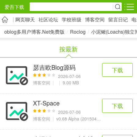
爱吾下载
网页聊天
社区论坛
学校班级
博客空间
留言日记
电
安卓应用
安卓游戏
oblog多用户博客.Net免费版
/
Roclog
/
小泥鳅(Loachs)独
旅游出行
社交通讯
影音播放
按最新
5千+款应用
2千+款应用
1万+款应用
瑟吉欧Blog源码
下载
实用工具
金融理财
网上购物
2026-07-06
2万+款应用
2百+款应用
6千+款应用
博客空间
9.00 MB
资讯阅读
学习办公
生活服务
XT-Space
下载
1万+款应用
3万+款应用
2万+款应用
2026-07-06
博客空间
v0.68 Alpha (20150411)
1.51 MB
医疗健康
母婴育儿
趣味娱乐