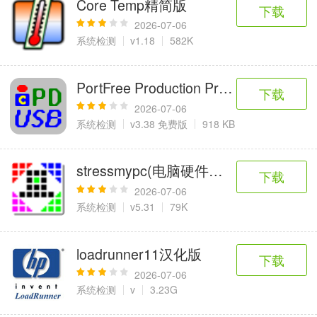
Core Temp精简版
6千+款应用
2百+款应用
3千+款应用
下载
2026-07-06
系统检测
v1.18
582K
图像拍照
9百+款应用
PortFree Production Program(u盘
下载
2026-07-06
系统检测
v3.38 免费版
918 KB
stressmypc(电脑硬件压力测试)
下载
2026-07-06
系统检测
v5.31
79K
loadrunner11汉化版
下载
2026-07-06
系统检测
v
3.23G