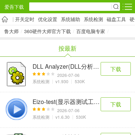
爱吾下载
开关定时
优化设置
系统辅助
系统检测
磁盘工具
硬
安卓应用
安卓游戏
鲁大师
/
360硬件大师官方下载
/
百度电脑专家
/
旅游出行
社交通讯
影音播放
按最新
5千+款应用
2千+款应用
1万+款应用
DLL Analyzer(DLL分析器)
下载
实用工具
金融理财
网上购物
2026-07-06
2万+款应用
2百+款应用
6千+款应用
系统检测
v1.930
530K
资讯阅读
学习办公
生活服务
Eizo-test(显示器测试工具)
下载
1万+款应用
3万+款应用
2万+款应用
2026-07-06
系统检测
v1.6.30
530K
医疗健康
母婴育儿
趣味娱乐