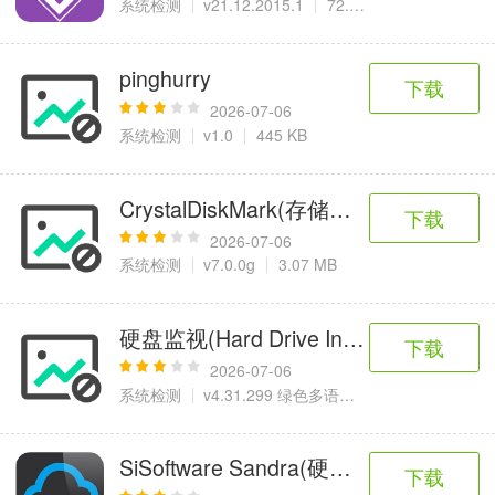
系统检测
v21.12.2015.1
72.52 MB
pinghurry
下载
2026-07-06
系统检测
v1.0
445 KB
CrystalDiskMark(存储设备检测工具)
下载
2026-07-06
系统检测
v7.0.0g
3.07 MB
硬盘监视(Hard Drive Inspector Pro)
下载
2026-07-06
系统检测
v4.31.299 绿色多语便携版
3.34 MB
SiSoftware Sandra(硬件检测软件)
下载