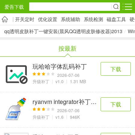
爱吾下载
开关定时
优化设置
系统辅助
系统检测
磁盘工具
硬
安卓应用
安卓游戏
qq透明皮肤补丁一键安装(晨风QQ透明皮肤修改器)2013
/
Wi
旅游出行
社交通讯
影音播放
按最新
5千+款应用
2千+款应用
1万+款应用
玩哈哈字体乱码补丁
下载
实用工具
金融理财
网上购物
2026-07-06
2万+款应用
2百+款应用
6千+款应用
升级补丁
v1.0
1.31 MB
资讯阅读
学习办公
生活服务
ryanvm integrator补丁集成工具
下载
1万+款应用
3万+款应用
2万+款应用
2026-07-06
升级补丁
v1.6
946K
医疗健康
母婴育儿
趣味娱乐