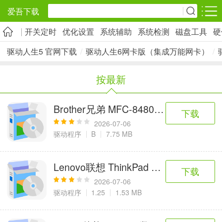
爱吾下载
开关定时
优化设置
系统辅助
系统检测
磁盘工具
硬
安卓应用
安卓游戏
驱动人生5 官网下载
/
驱动人生6网卡版（集成万能网卡）
/
旅游出行
社交通讯
影音播放
按最新
5千+款应用
2千+款应用
1万+款应用
Brother兄弟 MFC-8480DN多功能一体
下载
实用工具
金融理财
网上购物
2026-07-06
2万+款应用
2百+款应用
6千+款应用
驱动程序
B
7.75 MB
资讯阅读
学习办公
生活服务
Lenovo联想 ThinkPad SL300/SL400
下载
1万+款应用
3万+款应用
2万+款应用
2026-07-06
驱动程序
1.25
1.53 MB
医疗健康
母婴育儿
趣味娱乐