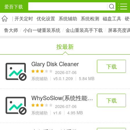
爱吾下载
开关定时
优化设置
系统辅助
系统检测
磁盘工具
硬
安卓应用
安卓游戏
鲁大师
/
小白一键重装系统
/
金山重装高手下载
/
屏幕亮度调节 
旅游出行
社交通讯
影音播放
按最新
5千+款应用
2千+款应用
1万+款应用
Glary Disk Cleaner
下载
实用工具
金融理财
网上购物
2026-07-06
2万+款应用
2百+款应用
6千+款应用
系统辅助
v5.0.1.209
5.84 MB
资讯阅读
学习办公
生活服务
WhySoSlow(系统性能分析工具)
下载
1万+款应用
3万+款应用
2万+款应用
2026-07-06
系统辅助
v1.6
4.95 MB
医疗健康
母婴育儿
趣味娱乐