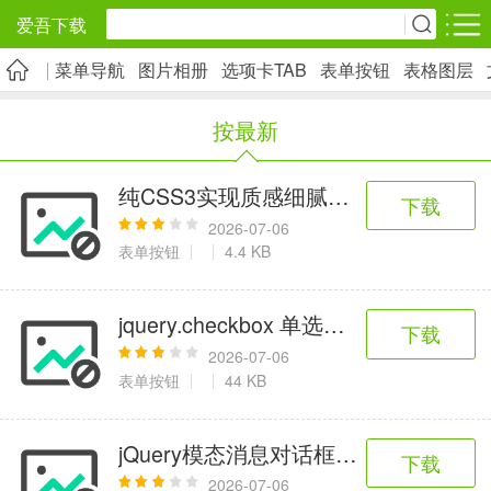
爱吾下载
菜单导航
图片相册
选项卡TAB
表单按钮
表格图层
安卓应用
安卓游戏
按最新
旅游出行
社交通讯
影音播放
5千+款应用
2千+款应用
1万+款应用
纯CSS3实现质感细腻丝滑按钮
下载
2026-07-06
实用工具
金融理财
网上购物
表单按钮
4.4 KB
2万+款应用
2百+款应用
6千+款应用
jquery.checkbox 单选框多选框美化插
下载
资讯阅读
学习办公
生活服务
2026-07-06
表单按钮
44 KB
1万+款应用
3万+款应用
2万+款应用
jQuery模态消息对话框插件SweetAlert
下载
医疗健康
母婴育儿
趣味娱乐
2026-07-06