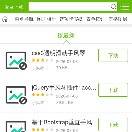
爱吾下载
菜单导航
图片相册
选项卡TAB
表单按钮
表格图层
安卓应用
安卓游戏
按最新
旅游出行
社交通讯
影音播放
5千+款应用
2千+款应用
1万+款应用
css3透明滑动手风琴
下载
2026-07-06
实用工具
金融理财
网上购物
手风琴
79 KB
2万+款应用
2百+款应用
6千+款应用
jQuery手风琴插件rlaccordion
下载
资讯阅读
学习办公
生活服务
2026-07-06
手风琴
89.94 KB
1万+款应用
3万+款应用
2万+款应用
基于Bootstrap垂直手风琴特效
下载
医疗健康
母婴育儿
趣味娱乐
2026-07-06