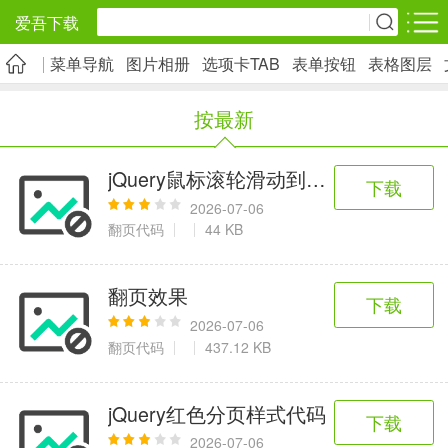
爱吾下载
菜单导航
图片相册
选项卡TAB
表单按钮
表格图层
安卓应用
安卓游戏
按最新
旅游出行
社交通讯
影音播放
5千+款应用
2千+款应用
1万+款应用
jQuery鼠标滚轮滑动到页面节点部分
下载
2026-07-06
实用工具
金融理财
网上购物
翻页代码
44 KB
2万+款应用
2百+款应用
6千+款应用
翻页效果
下载
资讯阅读
学习办公
生活服务
2026-07-06
翻页代码
437.12 KB
1万+款应用
3万+款应用
2万+款应用
jQuery红色分页样式代码
下载
医疗健康
母婴育儿
趣味娱乐
2026-07-06