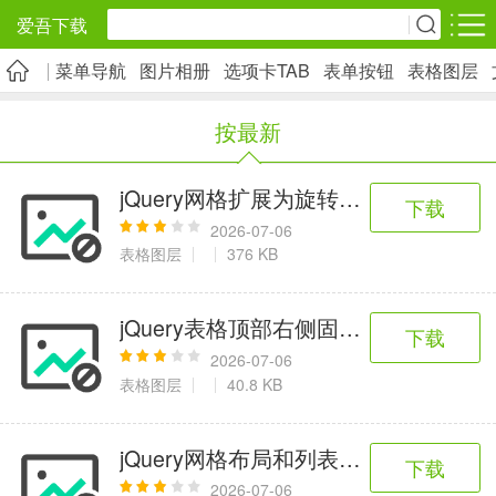
爱吾下载
菜单导航
图片相册
选项卡TAB
表单按钮
表格图层
安卓应用
安卓游戏
按最新
旅游出行
社交通讯
影音播放
5千+款应用
2千+款应用
1万+款应用
jQuery网格扩展为旋转木马特效
下载
2026-07-06
实用工具
金融理财
网上购物
表格图层
376 KB
2万+款应用
2百+款应用
6千+款应用
jQuery表格顶部右侧固定滚动代码
下载
资讯阅读
学习办公
生活服务
2026-07-06
表格图层
40.8 KB
1万+款应用
3万+款应用
2万+款应用
jQuery网格布局和列表布局切换特效
下载
医疗健康
母婴育儿
趣味娱乐
2026-07-06