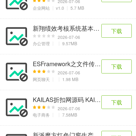
2026-07-06
企业网站
v1.0
5.7 MB
新翔绩效考核系统基本版V2022
下载
2026-07-06
办公管理
9.57MB
ESFramework之文件传送Demo
下载
2026-07-06
网页聊天
1.98 MB
KAILAS折扣网源码 KAILAS折扣网源
下载
2026-07-06
电子商务
7.58MB
新派魔方红色门窗生产企业营销型网站