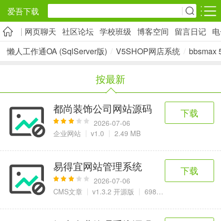
爱吾下载
网页聊天
社区论坛
学校班级
博客空间
留言日记
电
安卓应用
安卓游戏
懒人工作通OA (SqlServer版)
/
V5SHOP网店系统
/
bbsmax 5
旅游出行
社交通讯
影音播放
按最新
5千+款应用
2千+款应用
1万+款应用
都尚装饰公司网站源码
下载
实用工具
金融理财
网上购物
2026-07-06
2万+款应用
2百+款应用
6千+款应用
企业网站
v1.0
2.49 MB
资讯阅读
学习办公
生活服务
易得宜网站管理系统
下载
1万+款应用
3万+款应用
2万+款应用
2026-07-06
CMS文章
v1.3.2 开源版
698 KB
医疗健康
母婴育儿
趣味娱乐