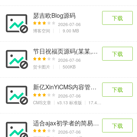
瑟吉欧Blog源码
下载
2026-07-06
博客空间
9.00 MB
节日祝福页源码(某某,妈妈喊你回家吃
下载
2026-07-06
贺卡图片
500KB
新亿XinYiCMS内容管理系统
下载
2026-07-06
CMS文章
v3.13 标准版
17.4 MB
适合ajax初学者的简易聊天程序
下载
2026-07-06