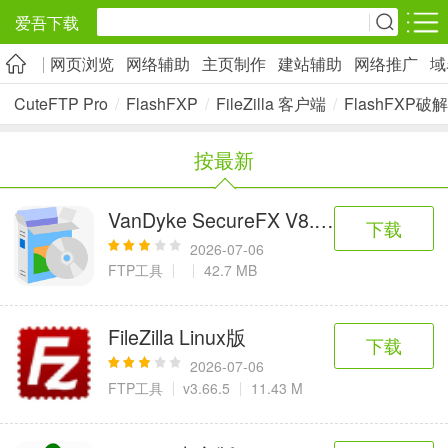
爱吾下载
网页浏览
网络辅助
主页制作
建站辅助
网络推广
域
安卓应用
安卓游戏
CuteFTP Pro
/
FlashFXP
/
FileZilla 客户端
/
FlashFXP破
旅游出行
社交通讯
影音播放
按最新
5千+款应用
2千+款应用
1万+款应用
VanDyke SecureFX V8.7.4
下载
实用工具
金融理财
网上购物
2026-07-06
2万+款应用
2百+款应用
6千+款应用
FTP工具
42.7 MB
资讯阅读
学习办公
生活服务
FileZilla Linux版
下载
1万+款应用
3万+款应用
2万+款应用
2026-07-06
FTP工具
v3.66.5
11.43 M
医疗健康
母婴育儿
趣味娱乐