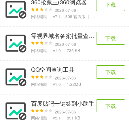
360抢票王(360浏览器抢票插件)
6千+款应用
2百+款应用
3千+款应用
下载
2026-07-06
网络辅助
v7.1.1.309 官方版
41.2 MB
图像拍照
9百+款应用
零视界域名备案批量查询器
下载
2026-07-06
网络辅助
v1.0
735 KB
QQ空间查询工具
下载
2026-07-06
网络辅助
v1.0
1.22MB
百度贴吧一键签到小助手
下载
2026-07-06
网络辅助
v5.1
891 KB