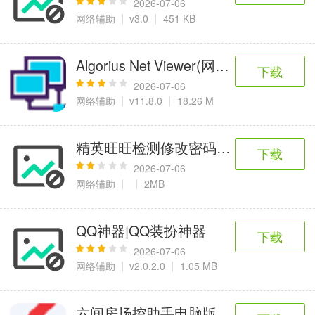
2026-07-06
网络辅助
v3.0
451 KB
Algorius Net Viewer(网络监控软件)
下载
2026-07-06
网络辅助
v11.8.0
18.26 M
精英旺旺检测修改密码软件v1.5
下载
2026-07-06
网络辅助
2MB
QQ神器|QQ装扮神器
下载
2026-07-06
网络辅助
v2.0.2.0
1.05 MB
六间房场控助手电脑版