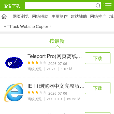
爱吾下载
网页浏览
网络辅助
主页制作
建站辅助
网络推广
域
安卓应用
安卓游戏
HTTrack Website Copier
/
旅游出行
社交通讯
影音播放
按最新
5千+款应用
2千+款应用
1万+款应用
Teleport Pro(网页离线浏览工具)
下载
实用工具
金融理财
网上购物
2026-07-06
2万+款应用
2百+款应用
6千+款应用
离线浏览
v1.71
1.07 M
资讯阅读
学习办公
生活服务
IE 11浏览器中文完整版(含32&64位)
下载
1万+款应用
3万+款应用
2万+款应用
2026-07-06
离线浏览
v11.0.0.9
89.58 M
医疗健康
母婴育儿
趣味娱乐