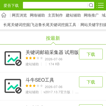
爱吾下载
网页浏览
网络辅助
主页制作
建站辅助
网络推广
域
安卓应用
安卓游戏
长尾关键词挖掘|飞达鲁长尾关键词挖掘工具
/
网站关键字扫
旅游出行
社交通讯
影音播放
按最新
5千+款应用
2千+款应用
1万+款应用
关键词邮箱采集器 试用版
下载
实用工具
金融理财
网上购物
2026-07-06
2万+款应用
2百+款应用
6千+款应用
建站辅助
174 KB
资讯阅读
学习办公
生活服务
斗牛SEO工具
下载
1万+款应用
3万+款应用
2万+款应用
2026-07-06
建站辅助
v2017.13.7官方版
33.3 MB
医疗健康
母婴育儿
趣味娱乐