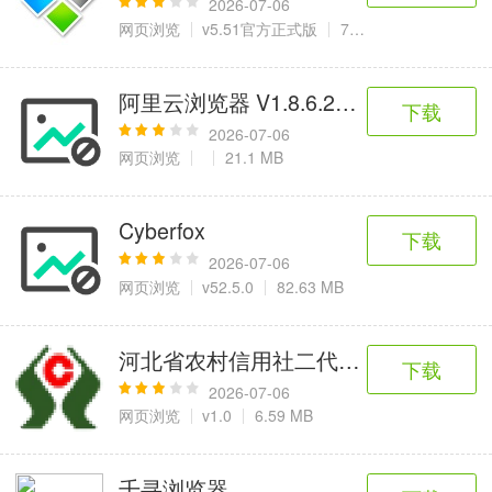
2026-07-06
网页浏览
v5.51官方正式版
7.85 MB
阿里云浏览器 V1.8.6.2845 Beta
下载
2026-07-06
网页浏览
21.1 MB
Cyberfox
下载
2026-07-06
网页浏览
v52.5.0
82.63 MB
河北省农村信用社二代USBKey管理工
下载
2026-07-06
网页浏览
v1.0
6.59 MB
千寻浏览器