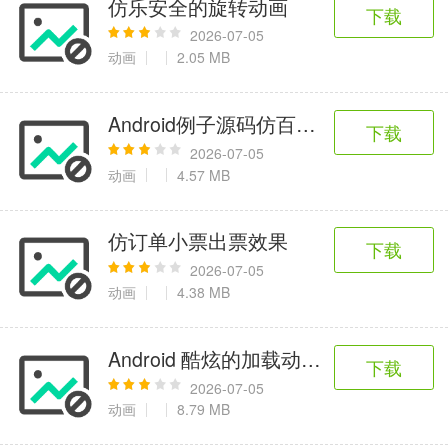
仿乐安全的旋转动画
6千+款应用
2百+款应用
3千+款应用
下载
2026-07-05
动画
2.05 MB
图像拍照
9百+款应用
Android例子源码仿百度网页音乐播
下载
2026-07-05
动画
4.57 MB
仿订单小票出票效果
下载
2026-07-05
动画
4.38 MB
Android 酷炫的加载动画源码
下载
2026-07-05
动画
8.79 MB