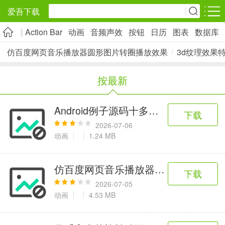
爱吾下载
Action Bar
动画
音频声效
按钮
日历
图表
数据库
安卓应用
安卓游戏
仿百度网页音乐播放器圆形图片转圈播放效果
/
3d纹理效果
旅游出行
社交通讯
影音播放
按最新
5千+款应用
2千+款应用
1万+款应用
Android例子源码十多种动画效果集合
下载
实用工具
金融理财
网上购物
2026-07-06
2万+款应用
2百+款应用
6千+款应用
动画
1.24 MB
资讯阅读
学习办公
生活服务
仿百度网页音乐播放器圆形图片转圈播
下载
1万+款应用
3万+款应用
2万+款应用
2026-07-05
动画
4.53 MB
医疗健康
母婴育儿
趣味娱乐